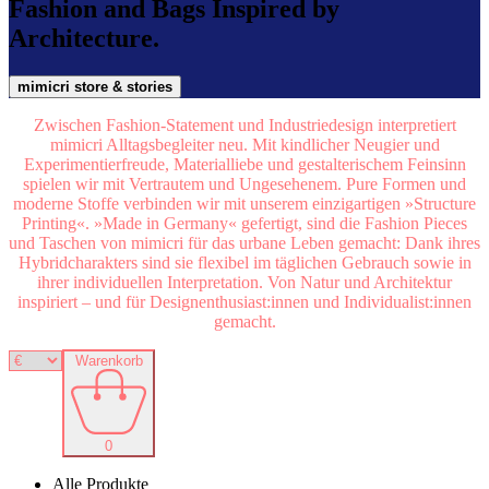
Fashion and Bags Inspired by
Architecture.
mimicri store & stories
Zwischen Fashion-Statement und Industriedesign interpretiert
mimicri Alltagsbegleiter neu. Mit kindlicher Neugier und
Experimentierfreude, Materialliebe und gestalterischem Feinsinn
spielen wir mit Vertrautem und Ungesehenem. Pure Formen und
moderne Stoffe verbinden wir mit unserem einzigartigen »Structure
Printing«. »Made in Germany« gefertigt, sind die Fashion Pieces
und Taschen von mimicri für das urbane Leben gemacht: Dank ihres
Hybridcharakters sind sie flexi­bel im täglichen Gebrauch sowie in
ihrer individuellen Interpretation. Von Natur und Architektur
inspiriert – und für Designenthusiast:innen und Individualist:innen
gemacht.
Warenkorb
0
Alle Produkte