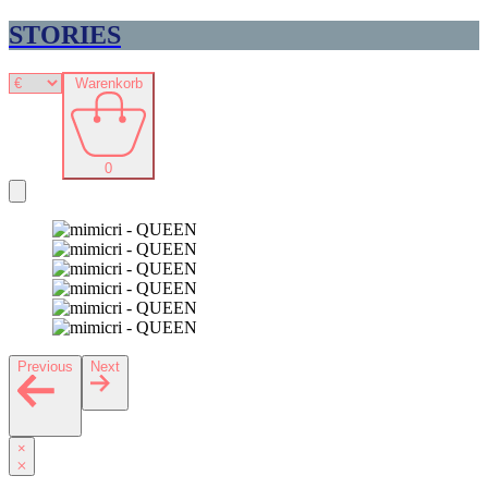
STORIES
Warenkorb
0
Previous
Next
×